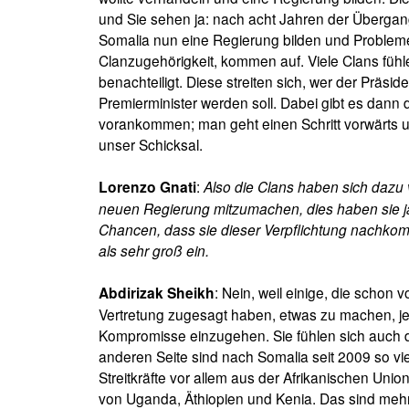
und Sie sehen ja: nach acht Jahren der Übergang
Somalia nun eine Regierung bilden und Probleme,
Clanzugehörigkeit, kommen auf. Viele Clans füh
benachteiligt. Diese streiten sich, wer der Präsid
Premierminister werden soll. Dabei gibt es dann 
vorankommen; man geht einen Schritt vorwärts un
unser Schicksal.
:
Also die Clans haben sich dazu ve
Lorenzo Gnati
neuen Regierung mitzumachen, dies haben sie j
Chancen, dass sie dieser Verpflichtung nachkom
als sehr groß ein.
: Nein, weil einige, die schon 
Abdirizak Sheikh
Vertretung zugesagt haben, etwas zu machen, jetz
Kompromisse einzugehen. Sie fühlen sich auch do
anderen Seite sind nach Somalia seit 2009 so vie
Streitkräfte vor allem aus der Afrikanischen Uni
von Uganda, Äthiopien und Kenia. Das sind mehre